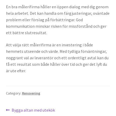
En bra målerifirma håller en öppen dialog med dig genom
hela arbetet. Det kan handla om färgjusteringar, oväntade
problem eller förslag på förbättringar. God
kommunikation minskar risken för missförstånd och ger
ett bättre slutresultat.
Att välja rätt målerifirma är en investering i både
hemmets utseende och värde. Med tydliga förväntningar,
noggrant val av leverantör och ett ordentligt avtal kan du
få ett resultat som både håller över tid och ger det lyft du
är ute efter.
Category:
Renovering
Post
Previous
Bygga altan med utekök