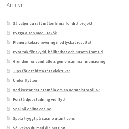
Ämnen
Så väljer du rätt målerifirma för ditt projekt
Bygga altan med utekök
Planera köksrenovering med lyckat resultat
Byta tak för skydd, hållbarhet och husets framtid
Grunden för samhällets gemensamma finansiering
Tips för att hitta rätt elektriker
Under flytten
Vad kostar det att måla om en normalstor villa?
Förstå djupstädning vid flytt
Spel på online casino
Spela tryggt på casino utan licens
Så lyckas du med din betting