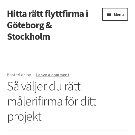
Hitta rätt flyttfirma i
Skip
Skip
Menu
to
to
Göteborg &
navigation
content
Stockholm
Home
Hem
Posted on
by
—
Leave a comment
Så väljer du rätt
Kontakta Oss
målerifirma för ditt
Skillnaderna Mellan Webbdesigner och Webbutvecklare
projekt
Spela casino utan registrering
Uncategorized