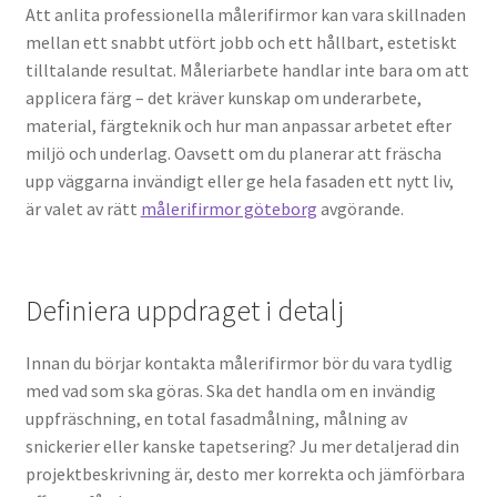
Att anlita professionella målerifirmor kan vara skillnaden
Vårt Varumärke
mellan ett snabbt utfört jobb och ett hållbart, estetiskt
tilltalande resultat. Måleriarbete handlar inte bara om att
applicera färg – det kräver kunskap om underarbete,
Videos om flyttfirmor i Sverige
material, färgteknik och hur man anpassar arbetet efter
miljö och underlag. Oavsett om du planerar att fräscha
upp väggarna invändigt eller ge hela fasaden ett nytt liv,
är valet av rätt
målerifirmor göteborg
avgörande.
Definiera uppdraget i detalj
Innan du börjar kontakta målerifirmor bör du vara tydlig
med vad som ska göras. Ska det handla om en invändig
uppfräschning, en total fasadmålning, målning av
snickerier eller kanske tapetsering? Ju mer detaljerad din
projektbeskrivning är, desto mer korrekta och jämförbara