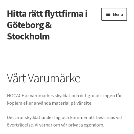
Hitta rätt flyttfirma i
Skip
Skip
Menu
to
to
Göteborg &
navigation
content
Stockholm
Home
Hem
Vårt Varumärke
Kontakta Oss
NOCACF är varumärkes skyddat och det gör att ingen får
Skillnaderna Mellan Webbdesigner och Webbutvecklare
kopiera eller använda material på vår site.
Spela casino utan registrering
Detta är skyddat under lag och kommer att bestridas vid
överträdelse. Vi värnar om vår privata egendom.
Uncategorized