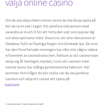
välja online casino
Vårt Varumärke
Om du ska välja vilket online casino du ska börja spela på
Videos om flyttfirmor i Sverige
bör du ta en sak i taget. Att jämföra nätcasinon med
varandra är A och O för att hitta den sajt som passar dig
och dina spelvanor bäst. Vissa tror att alla nätcasinon är
likadana. Fullt av flashiga färger och blinkade ljus. De som
har den förutfattade meningen har ofta inte någon vidare
erfarenhet av casinobranschen. Faktum är att casinon kan
skilja sig åt tämligen mycket, trots att casinon med
svensk licens har många gemensamma faktorer. Här
kommer fem frågor du bör ställa när du ska jämföra
casinon och välja ett casino att spela på.
read more
Categories: Uncategorized