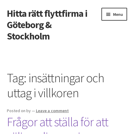
Hitta rätt flyttfirma i
Skip
Skip
Menu
to
to
Göteborg &
navigation
content
Stockholm
Home
Hem
Tag:
insättningar och
Kontakta Oss
uttag i villkoren
Skillnaderna Mellan Webbdesigner och Webbutvecklare
Posted on
by
—
Leave a comment
Spela casino utan registrering
Frågor att ställa för att
Uncategorized